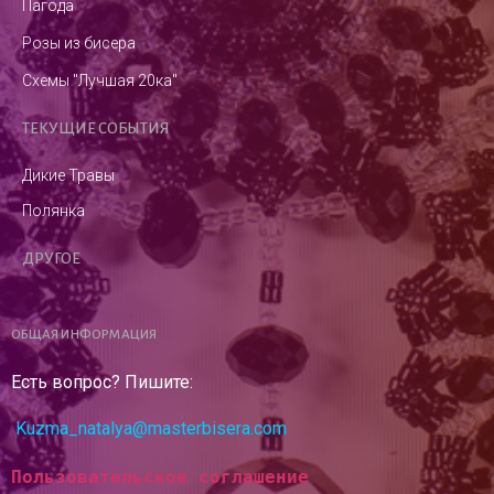
Пагода
Розы из бисера
Схемы "Лучшая 20ка"
ТЕКУЩИЕ СОБЫТИЯ
Дикие Травы
Полянка
ДРУГОЕ
ОБЩАЯ ИНФОРМАЦИЯ
Есть вопрос? Пишите:
Kuzma_natalya@masterbisera.com
Пользовательское соглашение