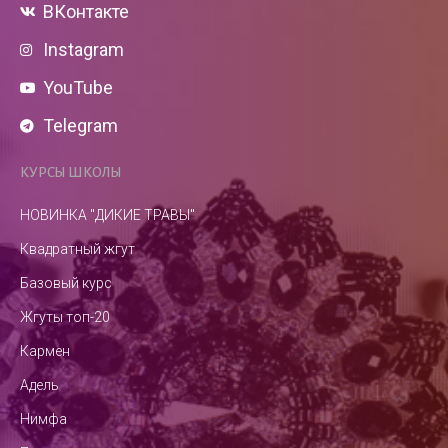
ВКонтакте
Instagram
YouTube
Telegram
КУРСЫ ШКОЛЫ
НОВИНКА "ДИКИЕ ТРАВЫ"
Квадратный жгут
Базовый курс
Жгуты топ-20
Кармен
Адель
Нимфа